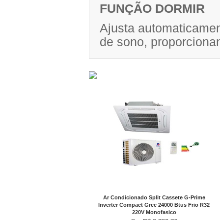
FUNÇÃO DORMIR
Ajusta automaticamen
de sono, proporciona
No Boleto à vista R$ 7.114,84
já com desconto de 10%
Ar Condicionado Split Cassete G-Prime
Inverter Compact Gree 24000 Btus Frio R32
220V Monofasico