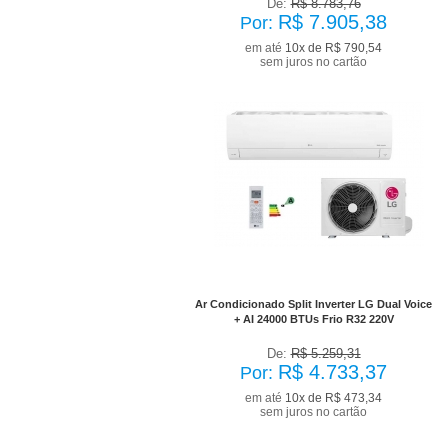
De:
R$ 8.783,76
R$ 7.905,38
Por:
em até
10x de R$ 790,54
sem juros no cartão
No Boleto à vista R$ 4.260,03
já com desconto de 10%
Ar Condicionado Split Inverter LG Dual Voice
+ AI 24000 BTUs Frio R32 220V
De:
R$ 5.259,31
R$ 4.733,37
Por:
em até
10x de R$ 473,34
sem juros no cartão