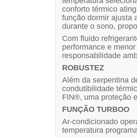
temperatura selecio
conforto térmico atin
função dormir ajusta
durante o sono, prop
Com fluido refrigera
performance e menor 
responsabilidade amb
ROBUSTEZ
Além da serpentina de
condutibilidade térm
FIN®, uma proteção ex
FUNÇÃO TURBOO
Ar-condicionado oper
temperatura program